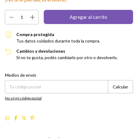
Compra protegida
Tus datos cuidados durante toda la compra.
Cambios y devoluciones
Si no te gusta, podés cambiarlo por otro o devolverlo.
Entregas para el CP:
Cambiar CP
Medios de envío
Calcular
No sé mi código postal