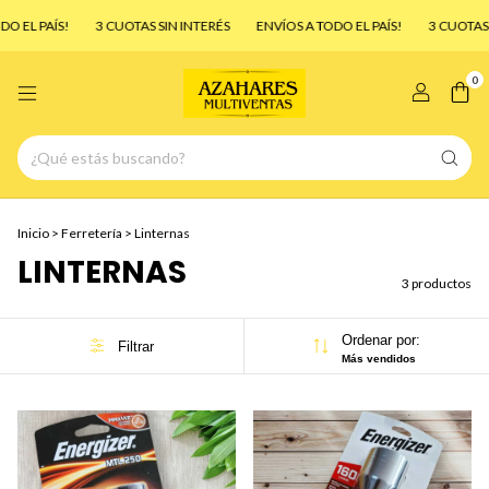
 EL PAÍS!
3 CUOTAS SIN INTERÉS
ENVÍOS A TODO EL PAÍS!
3 CUOTAS S
0
Inicio
>
Ferretería
>
Linternas
LINTERNAS
3 productos
Ordenar por:
Filtrar
Más vendidos