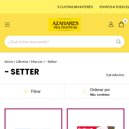
3 CUOTAS SIN INTERÉS
ENVÍOS A TODO EL P
0
Inicio
>
Libreria
>
Marcas
>
- Setter
- SETTER
3 productos
Ordenar por:
Filtrar
Más vendidos