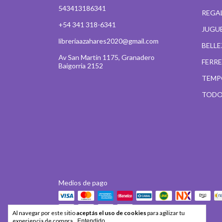
543413186341
REGA
+54 341 318-6341
JUGU
libreriaazahares2020@gmail.com
BELL
Av San Martín 1175, Granadero
FERR
Baigorria 2152
TEMP
TODO
Medios de pago
Al navegar por este sitio
aceptás el uso de cookies
para agilizar tu
experiencia de compra.
Entendido