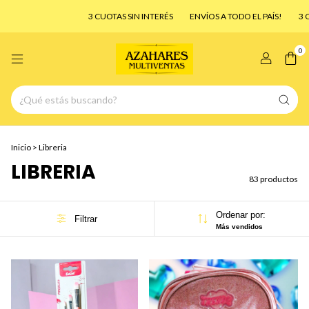
3 CUOTAS SIN INTERÉS
ENVÍOS A TODO EL PAÍS!
3 CUOTAS SIN INTE
0
Inicio
>
Libreria
LIBRERIA
83 productos
Ordenar por:
Filtrar
Más vendidos