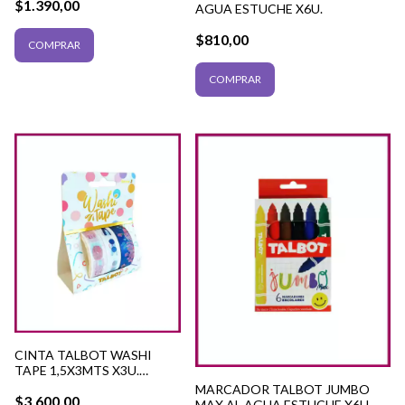
$1.390,00
AGUA ESTUCHE X6U.
$810,00
CINTA TALBOT WASHI
TAPE 1,5X3MTS X3U.
TRENDY
MARCADOR TALBOT JUMBO
$3.600,00
MAX AL AGUA ESTUCHE X6U.