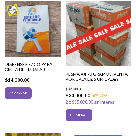
DISPENSER EZCO PARA
CINTA DE EMBALAR
RESMA A4 70 GRAMOS. VENTA
POR CAJA DE 5 UNIDADES
$14.300,00
$32.000,00
$30.000,00
6
% OFF
2
x
$15.000,00
sin interés