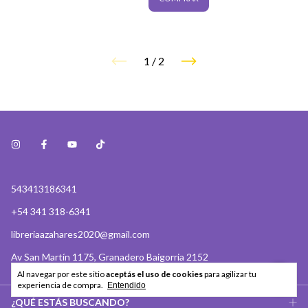
1
/
2
543413186341
+54 341 318-6341
libreriaazahares2020@gmail.com
Av San Martín 1175, Granadero Baigorria 2152
Al navegar por este sitio
aceptás el uso de cookies
para agilizar tu
experiencia de compra.
Entendido
¿QUÉ ESTÁS BUSCANDO?