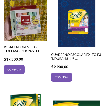
RESALTADORES FILGO
TEXT MARKER PASTEL
CUADERNO ESCOLAR ÉXITO E3
POR 10 UNIDADES
T/DURA 48 HJS.
$17.500,00
RAYADO/CUADRICULADO/LISO.
$9.900,00
FORRADO. VER OPCIONES DE
COLORES
COMPRAR