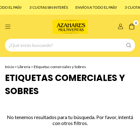
DO EL PAÍS!
3 CUOTAS SIN INTERÉS
ENVÍOS A TODO EL PAÍS!
3 CUOTAS
0
Inicio
>
Libreria
>
Etiquetas comerciales y Sobres
ETIQUETAS COMERCIALES Y
SOBRES
No tenemos resultados para tu búsqueda. Por favor, intentá
con otros filtros.