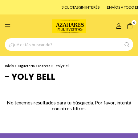
3 CUOTAS SIN INTERÉS
ENVÍOS A TODO EL 
0
Inicio
>
Juguetería
>
Marcas
>
- Yoly Bell
- YOLY BELL
No tenemos resultados para tu búsqueda. Por favor, intentá
con otros filtros.