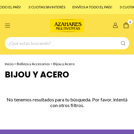
DO EL PAÍS!
3 CUOTAS SIN INTERÉS
ENVÍOS A TODO EL PAÍS!
3 CUOTAS
0
Inicio
>
Belleza y Accesorios
>
Bijou y Acero
BIJOU Y ACERO
No tenemos resultados para tu búsqueda. Por favor, intentá
con otros filtros.