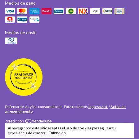
Medios de pago
Medios de envío
Defensa de las y los consumidores. Para reclamos
ingresá acá.
/
Botón de
arrepentimiento
Al navegar por este sitio
aceptás el uso de cookies
para agilizar tu
Copyright AZAHARES MULTIVENTAS - 2026. Todos los derechos reservados.
experiencia de compra.
Entendido