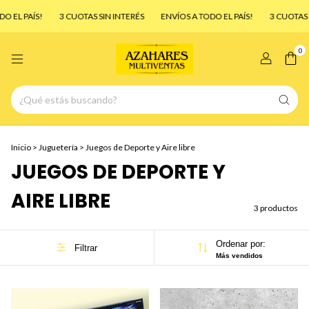
 EL PAÍS!
3 CUOTAS SIN INTERÉS
ENVÍOS A TODO EL PAÍS!
3 CUOTAS S
0
Inicio
>
Juguetería
>
Juegos de Deporte y Aire libre
JUEGOS DE DEPORTE Y
AIRE LIBRE
3 productos
Ordenar por:
Filtrar
Más vendidos