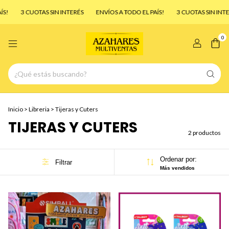
S!
3 CUOTAS SIN INTERÉS
ENVÍOS A TODO EL PAÍS!
3 CUOTAS SIN INTE
0
Inicio
>
Libreria
>
Tijeras y Cuters
TIJERAS Y CUTERS
2 productos
Ordenar por:
Filtrar
Más vendidos