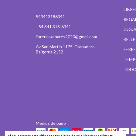
LIBRE
543413186341
REGA
+54 341 318-6341
JUGU
libreriaazahares2020@gmail.com
BELL
Av San Martín 1175, Granadero
FERR
Baigorria 2152
TEMP
TODO
Medios de pago
Al navegar por este sitio
aceptás el uso de cookies
para agilizar tu