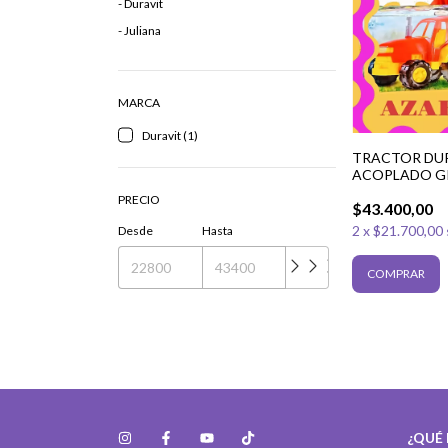
- Duravit
- Juliana
MARCA
Duravit (1)
TRACTOR DU
ACOPLADO G
PRECIO
$43.400,00
2
x
$21.700,00
Desde
Hasta
¿QUÉ