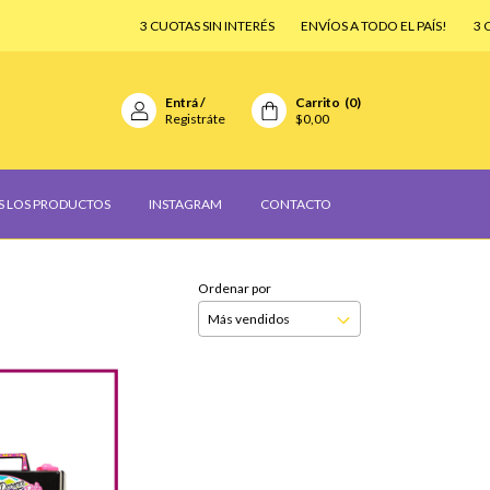
3 CUOTAS SIN INTERÉS
ENVÍOS A TODO EL PAÍS!
3 CUOTAS SI
Entrá
/
Carrito
(
0
)
Registráte
$0,00
S LOS PRODUCTOS
INSTAGRAM
CONTACTO
Ordenar por