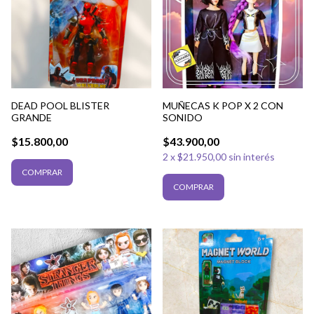
DEAD POOL BLISTER
MUÑECAS K POP X 2 CON
GRANDE
SONIDO
$15.800,00
$43.900,00
2
x
$21.950,00
sin interés