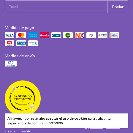
Medios de pago
Medios de envío
Al navegar por este sitio
aceptás el uso de cookies
para agilizar tu
experiencia de compra.
Entendido
Defensa de las y los consumidores. Para reclamos
ingresá acá.
/
Botón de
arrepentimiento