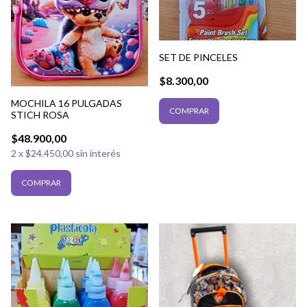
SET DE PINCELES
$8.300,00
MOCHILA 16 PULGADAS
STICH ROSA
$48.900,00
2
x
$24.450,00
sin interés