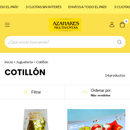
ÍS!
3 CUOTAS SIN INTERÉS
ENVÍOS A TODO EL PAÍS!
3 CUOTAS SIN INT
0
Inicio
>
Juguetería
>
Cotillón
COTILLÓN
14 productos
Ordenar por:
Filtrar
Más vendidos