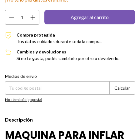
Compra protegida
Tus datos cuidados durante toda la compra.
Cambios y devoluciones
Si no te gusta, podés cambiarlo por otro o devolverlo.
Entregas para el CP:
Cambiar CP
Medios de envío
Calcular
No sé mi código postal
Descripción
MAQUINA PARA INFLAR