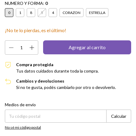
NUMERO Y FORMA:
0
0
1
8
5
4
CORAZON
ESTRELLA
¡No te lo pierdas, es el último!
Compra protegida
Tus datos cuidados durante toda la compra.
Cambios y devoluciones
Si no te gusta, podés cambiarlo por otro o devolverlo.
Entregas para el CP:
Cambiar CP
Medios de envío
Calcular
No sé mi código postal