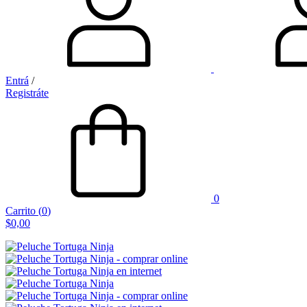
Entrá
/
Registráte
0
Carrito
(
0
)
$0,00