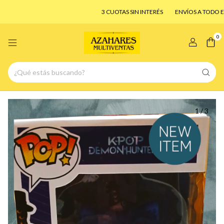
3 CUOTAS SIN INTERÉS
ENVÍOS A TODO EL PAÍS!
0
1
/
3