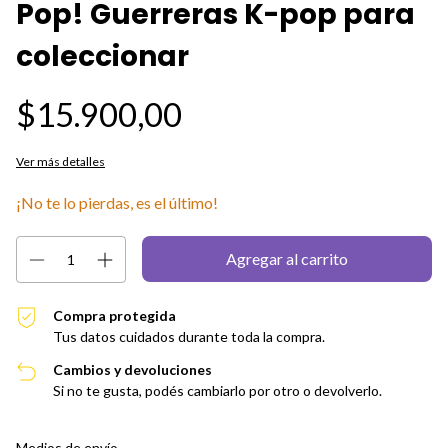
Pop! Guerreras K-pop para
coleccionar
$15.900,00
Ver más detalles
¡No te lo pierdas, es el último!
Compra protegida
Tus datos cuidados durante toda la compra.
Cambios y devoluciones
Si no te gusta, podés cambiarlo por otro o devolverlo.
Entregas para el CP:
Cambiar CP
Medios de envío