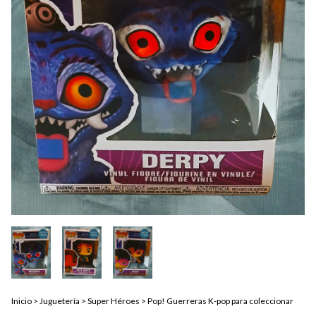
Inicio
>
Juguetería
>
Super Héroes
>
Pop! Guerreras K-pop para coleccionar